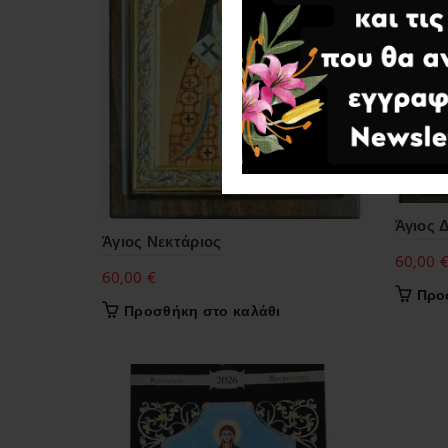
Άγιος 
Άγιος Νεκτάριος
60,00
60,00
€
Προ
Προσθήκη στο καλάθι