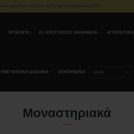
onachos@gmail.com | Στις τιμές συμπεριλαμβάνεται ΦΠΑ
Α
ΠΡΟΪΌΝΤΑ
ΕΞ ΑΠΟΣΤΆΣΕΩΣ ΜΑΘΉΜΑΤΑ
ΑΓΙΟΡΕΊΤΙΚΑ
ΠΝΕΥΜΑΤΙΚΉ ΔΙΑΚΟΝΊΑ
ΕΠΙΚΟΙΝΩΝΊΑ
Μοναστηριακά