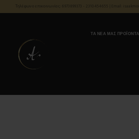
Τηλέφωνο επικοινωνίας: 6973899373 - 2310454655 | Email: isaakm
ΤΑ ΝΈΑ ΜΑΣ ΠΡΟΪΌΝΤ