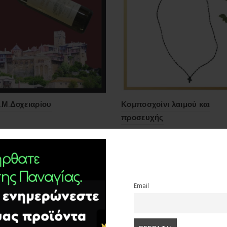
Ι.Μ.Δοχειαρίου
Κομποσχοίνι λαιμού και
προσευχής
6,00
€
σθήκη στο καλάθι
Προσθήκη στο καλάθι
Email