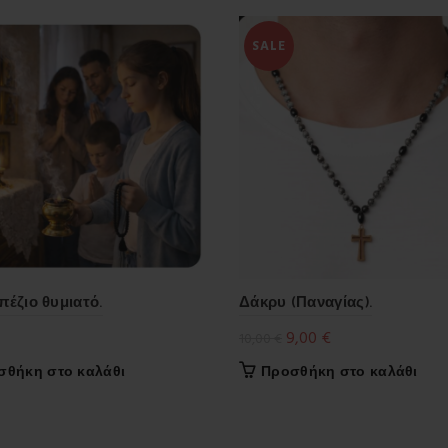
SALE
πέζιο θυμιατό.
Δάκρυ (Παναγίας).
Original
Η
9,00
€
10,00
€
price
τρέχουσα
σθήκη στο καλάθι
Προσθήκη στο καλάθι
was:
τιμή
10,00 €.
είναι:
9,00 €.