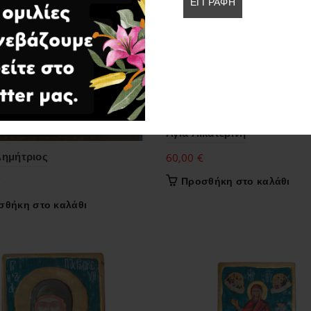
Αγία Αικατερίνη
Δημήτριος
60,00
€
€
Προσθήκη στο καλάθι
σθήκη στο καλάθι