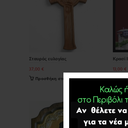
Σταυρός ευλογίας
Κρασί 
37,00
€
13,00
€
Προσθήκη στο καλάθι
Προ