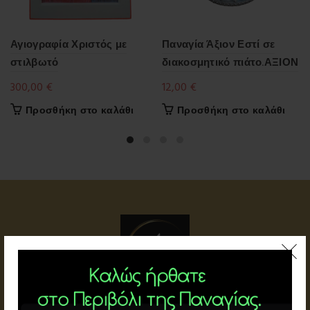
Αγιογραφία Χριστός με
Παναγία Άξιον Εστί σε
στιλβωτό
διακοσμητικό πιάτο.ΑΞΙΟΝ
300,00
€
12,00
€
Προσθήκη στο καλάθι
Προσθήκη στο καλάθι