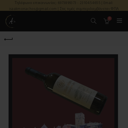
Τηλέφωνο επικοινωνίας: 6973899373 - 2310454655 | Email:
isaakmonachos@gmail.com | Στις τιμές συμπεριλαμβάνεται ΦΠΑ
0