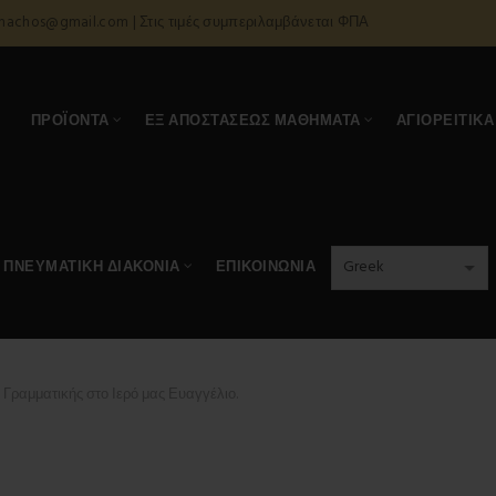
onachos@gmail.com | Στις τιμές συμπεριλαμβάνεται ΦΠΑ
Α
ΠΡΟΪΌΝΤΑ
ΕΞ ΑΠΟΣΤΆΣΕΩΣ ΜΑΘΉΜΑΤΑ
ΑΓΙΟΡΕΊΤΙΚΑ
ΠΝΕΥΜΑΤΙΚΉ ΔΙΑΚΟΝΊΑ
ΕΠΙΚΟΙΝΩΝΊΑ
ραμματικής στο Ιερό μας Ευαγγέλιο.