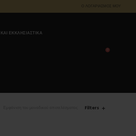
Ο ΛΟΓΑΡΙΑΣΜΌΣ ΜΟΥ
 ΚΑΙ ΕΚΚΛΗΣΙΑΣΤΙΚΆ
0
0,00
€
Filters
Εμφάνιση του μοναδικού αποτελέσματος