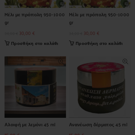
Mέλι με πρόπολη 950-1000
Mέλι με πρόπολη 950-1000
gr
gr
Original
Η
Original
Η
30,00
€
30,00
€
34,00
€
34,00
€
price
τρέχουσα
price
τρέχουσα
Προσθήκη στο καλάθι
Προσθήκη στο καλάθι
was:
τιμή
was:
τιμή
34,00 €.
είναι:
34,00 €.
είναι:
30,00 €.
30,00 €.
Αλοιφή με λεμόνι 45 ml
Ανανέωση δέρματος 45 ml