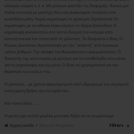
αλλαγής καιρού κ. λ. π. Με ρώτησε γιατί δεν τις διαφημίζω. Έκανα μια
παλιά συνταγή με μαστίχα Χίου και ανακούφισε πολλούς στα
ευαίσθητα μέλη. Χωρίς κηραλοιφή τα χέρια μου ξεραίνονται. Οι
κηραλοιφές με τα αιθέρια έλαια κάνουν το δέρμα βελούδινο. Η
κηραλοιφή ευκαλύπτου στο λεπτό διώχνει τον κνησμό από
κουνούπια και τον πόνο από τις μέλισσες. Τα δοκίμασα ο ίδιος. Ο
Κύριος Διονύσιος θεραπεύτηκε με την ” εκλεκτή” από έγκαυμα
τρίτου βαθμού. Την αλοιφή την θαύμασε και ο φαρμακοποιός. Ο
διοικητής της αστυνομίας με ρώτησε για το σπαθόλαδο που κάνω
για τις κηραλοιφές και όχι μόνο. Ο ίδιος το χρησιμοποιεί για την
θεραπεία των ούλων του.
Ο μοναχός… με χρόνια φαγούρα μετά από ύδρωμα με την νυχτερινή
ενισχυμένη βρήκε την σωτηρία του.
Και πόσα άλλα……
Η φύση έχει πολλά μεγάλα μυστικά. Αξίζει να τα γνωρίσουμε.
Filters
Αρχική σελίδα
Αθωνικό Φαρμακείο