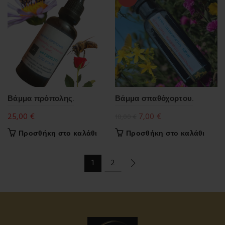
Βάμμα πρόπολης.
Βάμμα σπαθόχορτου.
Original
Η
25,00
€
7,00
€
10,00
€
price
τρέχουσα
Προσθήκη στο καλάθι
Προσθήκη στο καλάθι
was:
τιμή
10,00 €.
είναι:
1
2
7,00 €.