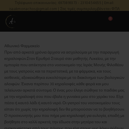
Τηλέφωνο επικοινωνίας: 6973899373 - 2310454655 | Email:
isaakmonachos@gmail.com | Στις τιμές συμπεριλαμβάνεται ΦΠΑ
0
Αθωνικό Φαρμακείο
Πριν από αρκετά χρόνια άρχισα να ασχολούμαι με την παραγωγή
κηραλοιφών.Στον Ερυθρό Σταυρό σαν μαθητής Λυκείου, με την
εμπειρία που απέκτησα στο νοσοκομείο της Ιεράς Μονής Φιλοθέου
με τους γιατρούς και τα περιστατικά, με τα φάρμακα, και τους
ασθενείς, εξοικειώθηκα ευκολότερα με το διακόνημα των βιολογικών
αλοιφών. Έκανα περίπου 30 κηραλοιφές κάθε φορά και μου
τελείωναν αρκετά σύντομα. Ο ένας μου έλεγε σώθηκε το παιδάκι μας
με την κηραλοιφή σου που έβαλε η γυναίκα μου στο χεράκι του. Είχε
πέσει ή καυτό λάδι ή καυτό νερό. Οι γιατροί του νοσοκομείου τους
είπαν ότι χωρίς την κηραλοιφή δεν θα μπορούσαν να το βοηθήσουν.
Ο προσκυνητής μου που πήρε μια κηραλοιφή για ευλογία, επειδή με
βοήθησε στο κελλί αρκετά, την έδωσε στην μητέρα του και
ανακουφίστηκε από τους πόνους που είχε στους μυς λόγω ψύξεων,