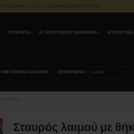
onachos@gmail.com | Στις τιμές συμπεριλαμβάνεται ΦΠΑ
Α
ΠΡΟΪΌΝΤΑ
ΕΞ ΑΠΟΣΤΆΣΕΩΣ ΜΑΘΉΜΑΤΑ
ΑΓΙΟΡΕΊΤΙΚΑ
ΠΝΕΥΜΑΤΙΚΉ ΔΙΑΚΟΝΊΑ
ΕΠΙΚΟΙΝΩΝΊΑ
κη για δώρο.
Σταυρός λαιμού με θήκ