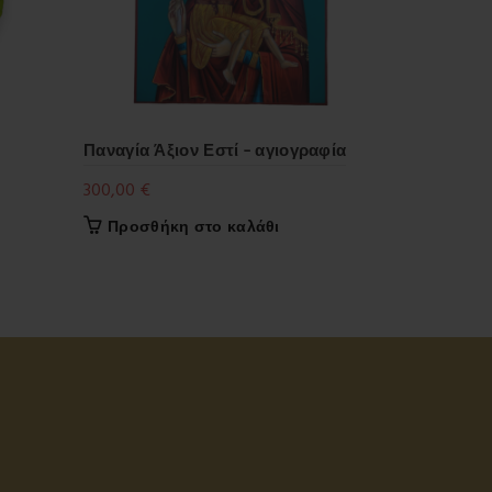
Παναγία Άξιον Εστί – αγιογραφία
Κομποσχοίν
300,00
€
3,00
€
Προσθήκη στο καλάθι
Προσθήκ