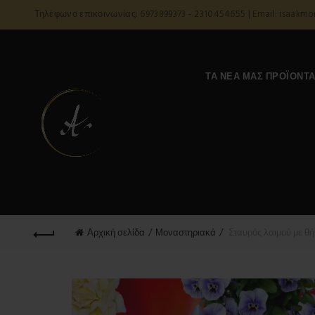
Τηλέφωνο επικοινωνίας: 6973899373 - 2310454655 | Email: isaakm
ΤΑ ΝΈΑ ΜΑΣ ΠΡΟΪΌΝΤ
Αρχική σελίδα
Μοναστηριακά
Σταυρός λαιμού με θή