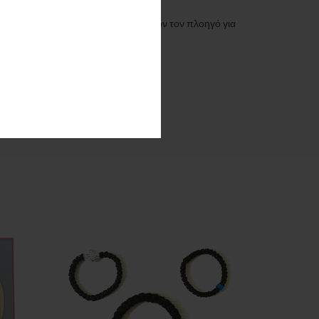
 email, και τον ιστότοπο μου σε αυτόν τον πλοηγό για
ολιάσω.
SOLD
OUT