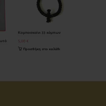
Κομποσκοίνι 33 κόμπων
βωτό
Aγιος Χρι
5,00
€
18,00
€
Προσθήκη στο καλάθι
Διαβάστ