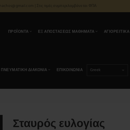
onachos@gmail.com | Στις τιμές συμπεριλαμβάνεται ΦΠΑ
Α
ΠΡΟΪΌΝΤΑ
ΕΞ ΑΠΟΣΤΆΣΕΩΣ ΜΑΘΉΜΑΤΑ
ΑΓΙΟΡΕΊΤΙΚΑ
ΠΝΕΥΜΑΤΙΚΉ ΔΙΑΚΟΝΊΑ
ΕΠΙΚΟΙΝΩΝΊΑ
Σταυρός ευλογίας