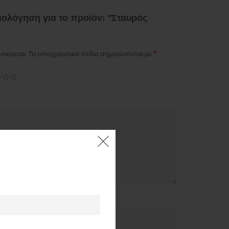
ιολόγηση για το προϊόν: “Σταυρός
*
σιεύεται.
Τα υποχρεωτικά πεδία σημειώνονται με
*
Email