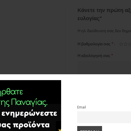
Κάνετε την πρώτη αξ
ευλογίας”
Η ηλ. διεύθυνση σας δεν δημο
*
Η βαθμολογία σας
*
Η αξιολόγησή σας
Email
*
Όνομα