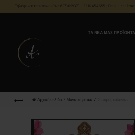
Τηλέφωνο επικοινωνίας: 6973899373 - 2310454655 | Email: isaakm
ΤΑ ΝΈΑ ΜΑΣ ΠΡΟΪΌΝΤ
Αρχική σελίδα
Μοναστηριακά
Σταυρός ευλογίας