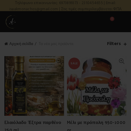
Τηλέφωνο επικοινωνίας: 6973899373 - 2310454655 | Email:
isaakmonachos@gmail.com | Στις τιμές συμπεριλαμβάνεται ΦΠΑ
0
Filters
Αρχική σελίδα
Τα νέα μας προϊόντα.
SALE
Eλαιόλαδο Έξτρα παρθένο
Mέλι με πρόπολη 950-1000
250 ml
gr