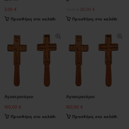
Original
Η
3,00
€
30,00
€
34,00
€
price
τρέχουσα
Προσθήκη στο καλάθι
Προσθήκη στο καλάθι
was:
τιμή
34,00 €.
είναι:
30,00 €.
Αγιασματάριο
Αγιασματάριο
160,00
€
160,00
€
Προσθήκη στο καλάθι
Προσθήκη στο καλάθι