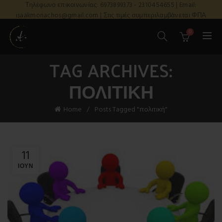
Τηλέφωνο επικοινωνίας: 6973899373 - 2310454655 | Email:
isaakmonachos@gmail.com | Στις τιμές συμπεριλαμβάνεται ΦΠΑ
0
TAG ARCHIVES:
ΠΟΛΙΤΙΚΉ
Home
Posts Tagged "πολιτική"
11
ΙΟΎΝ