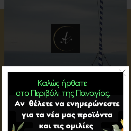
,
Πολιτική
Επικαιρότητα
Γέφυρα διεξόδου.
Γέφυρα διεξόδου. Ζούμε σε έναν αιώνα παγκόσμιας σύγχυσης,
αβεβαιότητας και...
Read More