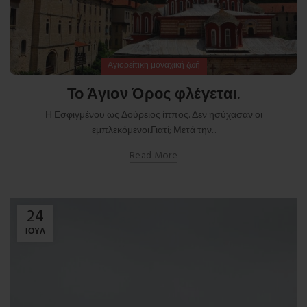
Αγιορείτικη μοναχική ζωή
Το Άγιον Όρος φλέγεται.
Η Εσφιγμένου ως Δούρειος ίππος. Δεν ησύχασαν οι
εμπλεκόμενοι.Γιατί; Μετά την...
Read More
24
ΙΟΎΛ