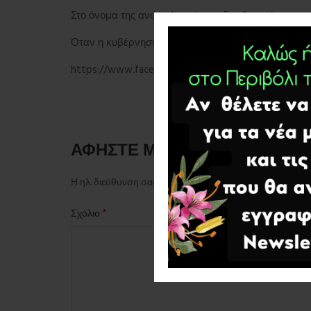
Στο όνομα της ανώμαλης τέχνης δεν θα πρέπει να επ
Όταν η κυβέρνηση “δεν παίρνει από λόγια “…
https://www.facebook.com/100064573604622/pos
ΑΦΉΣΤΕ ΜΙΑ ΑΠΆΝΤΗΣΗ
Η ηλ. διεύθυνση σας δεν δημοσιεύεται.
Τα υποχρεωτικά 
*
Σχόλιο