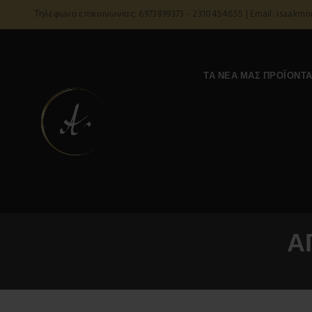
Τηλέφωνο επικοινωνίας: 6973899373 - 2310454655 | Email: isaakm
ΤΑ ΝΈΑ ΜΑΣ ΠΡΟΪΌΝΤ
Α