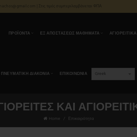
onachos@gmail.com | Στις τιμές συμπεριλαμβάνεται ΦΠΑ
Α
ΠΡΟΪΌΝΤΑ
ΕΞ ΑΠΟΣΤΆΣΕΩΣ ΜΑΘΉΜΑΤΑ
ΑΓΙΟΡΕΊΤΙΚΑ
ΠΝΕΥΜΑΤΙΚΉ ΔΙΑΚΟΝΊΑ
ΕΠΙΚΟΙΝΩΝΊΑ
ΓΙΟΡΕΊΤΕΣ ΚΑΙ ΑΓΙΟΡΕΊΤΙ
Home
Επικαιρότητα