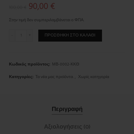
Original
Η
90,00
€
100,00
€
price
τρέχουσα
Στην τιμή δεν συμπεριλαμβάνεται ο ΦΠΑ.
was:
τιμή
Μπαούλο βάπτισης ποσότητα
ΠΡΟΣΘΉΚΗ ΣΤΟ ΚΑΛΆΘΙ
100,00 €.
είναι:
90,00 €.
Κωδικός προϊόντος:
ΜΒ-0002-ΚΚΘ
Κατηγορίες:
Τα νέα μας προϊόντα.
,
Χωρίς κατηγορία
Περιγραφή
Αξιολογήσεις (0)