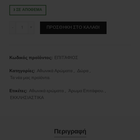
3 ΣΕ ΑΠΌΘΕΜΑ
Άρωμα μύρο για Επιτάφιο. 50 ml. ποσότητα
ΠΡΟΣΘΉΚΗ ΣΤΟ ΚΑΛΆΘΙ
Κωδικός προϊόντος:
ΕΠΙΤΆΦΙΟΣ
Κατηγορίες:
Αθωνικά Αρώματα
,
Δώρα
,
Τα νέα μας προϊόντα.
Ετικέτες:
Αθωνικά ερώματα
,
Άρωμα Επιτάφιου.
,
ΕΚΚΛΗΣΙΑΣΤΙΚΑ
Περιγραφή