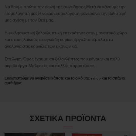
Να δούμε πρώτα την φωνή της συνείδησης.Μετά να κάνουμε την
εξομολόγησή μας.Η νοερά εξομολόγηση φανερώνει την βαθύτερή
μας σχέση με τον Θεό μας.
Η εκκλησιαστική ξυλογλυπτική επεκράτησε στον μοναστικό χώρο
και στους λαϊκούς σε ογκώδη κυρίως έργα.Στα τέμπλα,στα
αναλόγια,στις κορνίζες των εικόνων κ.ά.
Στο Άγιον Όρος έχουμε και ξυλογλύπτες που κάνουν και πολύ
ακριβά έργα .Με λεπτές και πολλές παραστάσεις.
Ευελπιστούμε να ανεβάσει κάποτε και το δικό μας eshop και τα σπάνια
αυτά έργα.
ΣΧΕΤΙΚΆ ΠΡΟΪΌΝΤΑ