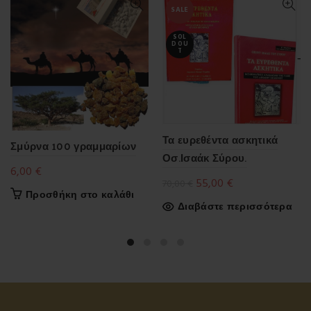
SALE
SOL
D OU
T
Τα ευρεθέντα ασκητικά
Σμύρνα 100 γραμμαρίων
Οσ.Ισαάκ Σύρου.
6,00
€
Original
Η
55,00
€
70,00
€
Προσθήκη στο καλάθι
price
τρέχουσα
Διαβάστε περισσότερα
was:
τιμή
70,00 €.
είναι:
55,00 €.