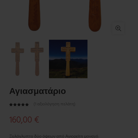
Αγιασματάριο
(
1
αξιολόγηση πελάτη)
160,00
€
Ξυλόγλυπτο δύο όψεων από Αγιορείτη μοναχό.