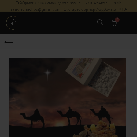
Τηλέφωνο επικοινωνίας: 6973899373 - 2310454655 | Email:
isaakmonachos@gmail.com | Στις τιμές συμπεριλαμβάνεται ΦΠΑ
0