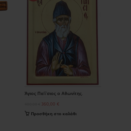
Άγιος Πα’ί’σιος ο Αθωνίτης.
Original
Η
360,00
€
400,00
€
price
τρέχουσα
Προσθήκη στο καλάθι
was:
τιμή
400,00 €.
είναι: