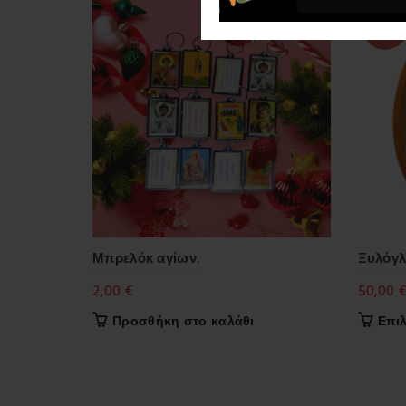
SALE
Μπρελόκ αγίων.
Ξυλόγλ
2,00
€
50,00
Προσθήκη στο καλάθι
Επι