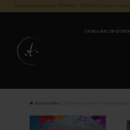
Τηλέφωνο επικοινωνίας: 6973899373 - 2310454655 | Email: isaakm
ΤΑ ΝΈΑ ΜΑΣ ΠΡΟΪΌΝΤ
Αρχική σελίδα
Προϊόντα με ετικέτα “Αγιορείτικο εργόχει