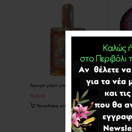
Άρωμα μύρο για Επιτάφιο 100 ml.
Κεραλο
προϊόν
15,00
€
6,00
€
Προσθήκη στο καλάθι
Επι