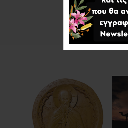
Βάρ
Διασ