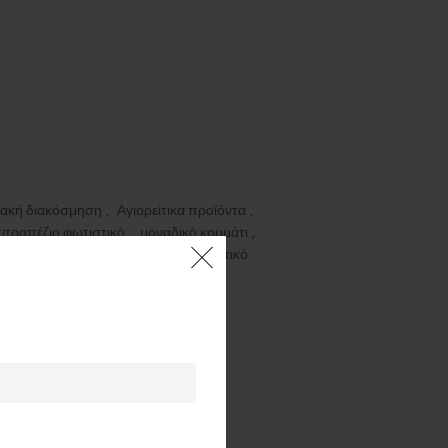
ιακή διακόσμηση
,
Αγιορείτικα προϊόντα
,
ιτραπέζιο φωτιστικό
,
μοναδικό κομμάτι
,
στικό από ξύλο
,
χειροποίητο φωτιστικό