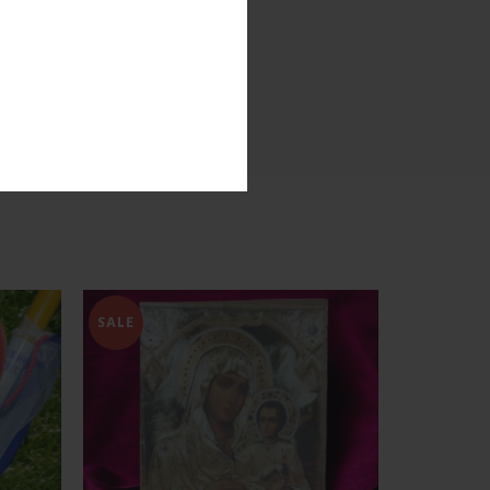
2 κ.
× 48 cm
SALE