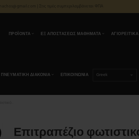
onachos@gmail.com | Στις τιμές συμπεριλαμβάνεται ΦΠΑ
Α
ΠΡΟΪΌΝΤΑ
ΕΞ ΑΠΟΣΤΆΣΕΩΣ ΜΑΘΉΜΑΤΑ
ΑΓΙΟΡΕΊΤΙΚΑ
ΠΝΕΥΜΑΤΙΚΉ ΔΙΑΚΟΝΊΑ
ΕΠΙΚΟΙΝΩΝΊΑ
στικό .
Επιτραπέζιο φωτιστικό