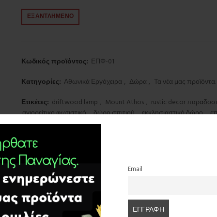
ΕΞΑΝΤΛΗΜΈΝΟ
Κωδικός προϊόντος:
ΕΠΦ-01
Κατηγορίες:
Αθωνικά Εργόχειρα
,
Δώρα
,
Τα νέα μας προϊόντα.
Ετικέτες:
driftwood lamp
,
Mount Athos
,
rustic decor παραδοσ
αγιορείτικο φωτιστικό
,
δώρο σπιτιού
,
εκκλησιαστικό δώρο
,
επ
μοναστηριακή τέχνη
,
μοναστηριακό δώρο
,
φυσικό ξύλο
,
φωτι
Email
Επιπλέον πληροφορίες
Αξιολογήσεις (0)