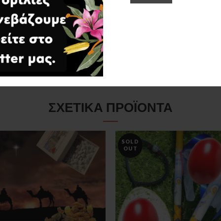
ος
τάσεις
28 × 20 
ΣΧΕΤΙΚΆ ΠΡΟΪΌΝΤΑ
SOLD
OUT