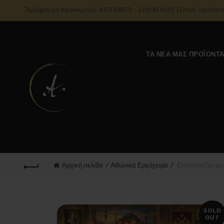
Τηλέφωνο επικοινωνίας: 6973899373 - 2310454655 | Email: isaakm
ΤΑ ΝΈΑ ΜΑΣ ΠΡΟΪΌΝΤ
Αρχική σελίδα
Αθωνικά Εργόχειρα
Επιτραπέζιο φωτι
SOLD
OUT