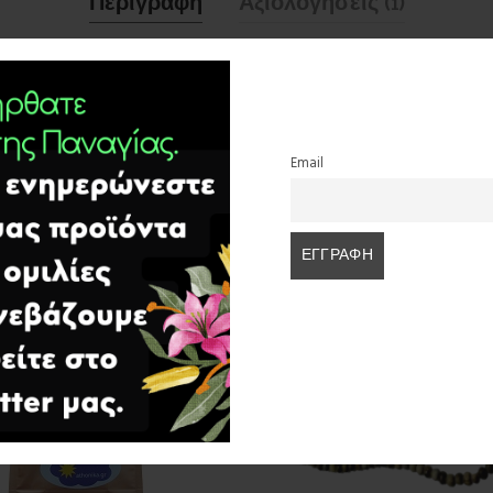
Περιγραφή
Αξιολογήσεις (1)
 προμηθευθεί έχει το δικαίωμα να ρωτήσει το όνομα του μοναχού που το
Email
ΣΧΕΤΙΚΆ ΠΡΟΪΌΝΤΑ
SOLD
OUT