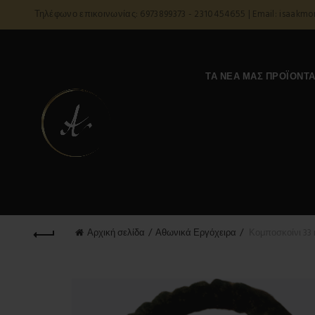
Τηλέφωνο επικοινωνίας: 6973899373 - 2310454655 | Email: isaakm
ΤΑ ΝΈΑ ΜΑΣ ΠΡΟΪΌΝΤ
Αρχική σελίδα
Αθωνικά Εργόχειρα
Κομποσκοίνι 33