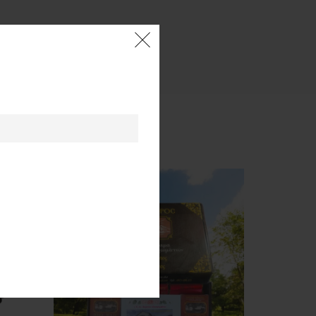
 έπλεξε.