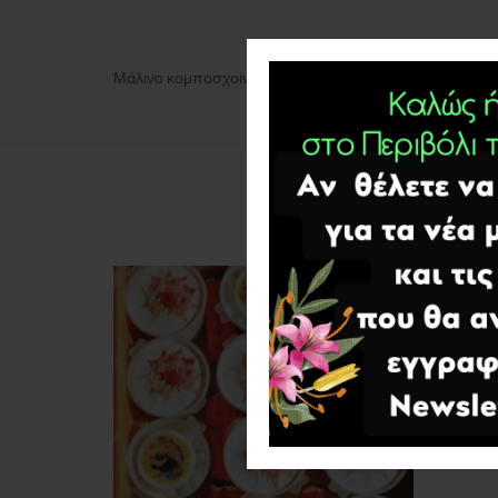
Μάλινο κομποσχοίνι από μοναχό Αγιορείτη.Όποιος θα το