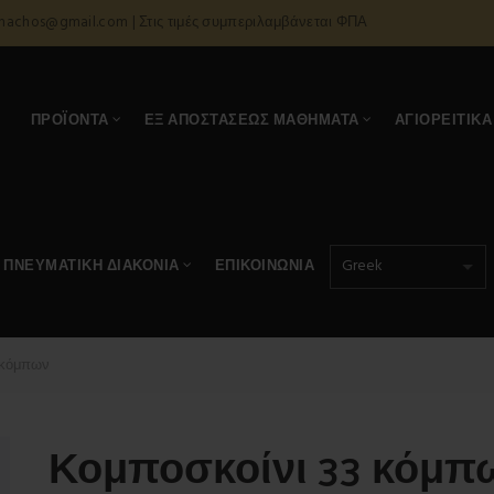
onachos@gmail.com | Στις τιμές συμπεριλαμβάνεται ΦΠΑ
Α
ΠΡΟΪΌΝΤΑ
ΕΞ ΑΠΟΣΤΆΣΕΩΣ ΜΑΘΉΜΑΤΑ
ΑΓΙΟΡΕΊΤΙΚΑ
ΠΝΕΥΜΑΤΙΚΉ ΔΙΑΚΟΝΊΑ
ΕΠΙΚΟΙΝΩΝΊΑ
 κόμπων
Κομποσκοίνι 33 κόμπ