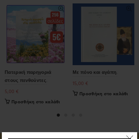
Πατερική παρηγοριά
Με πόνο και αγάπη.
στους πενθούντες.
15,00
€
5,00
€
Προσθήκη στο καλάθι
Προσθήκη στο καλάθι