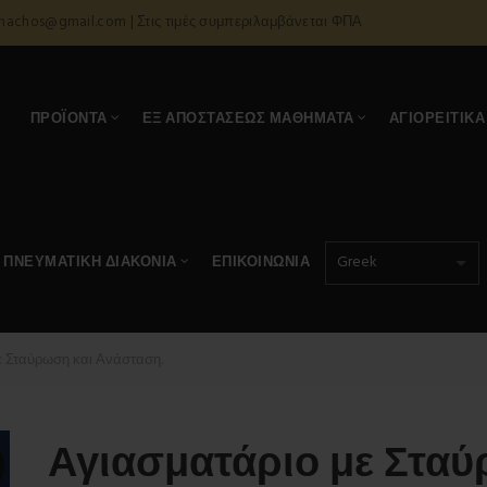
onachos@gmail.com | Στις τιμές συμπεριλαμβάνεται ΦΠΑ
Α
ΠΡΟΪΌΝΤΑ
ΕΞ ΑΠΟΣΤΆΣΕΩΣ ΜΑΘΉΜΑΤΑ
ΑΓΙΟΡΕΊΤΙΚΑ
ΠΝΕΥΜΑΤΙΚΉ ΔΙΑΚΟΝΊΑ
ΕΠΙΚΟΙΝΩΝΊΑ
ε Σταύρωση και Ανάσταση.
Αγιασματάριο με Σταύ