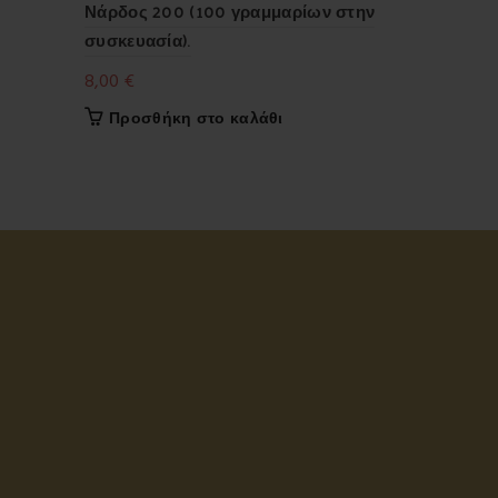
Νάρδος 200 (100 γραμμαρίων στην
Λαμπάδες.
συσκευασία).
3,50
€
8,00
€
Προσθήκ
Προσθήκη στο καλάθι