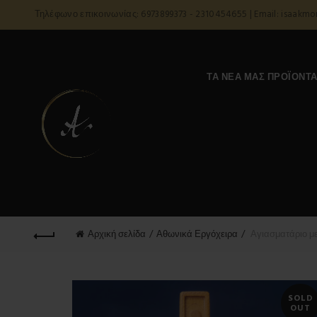
Τηλέφωνο επικοινωνίας: 6973899373 - 2310454655 | Email: isaakm
ΤΑ ΝΈΑ ΜΑΣ ΠΡΟΪΌΝΤ
Αρχική σελίδα
Αθωνικά Εργόχειρα
Αγιασματάριο μ
SOLD
OUT