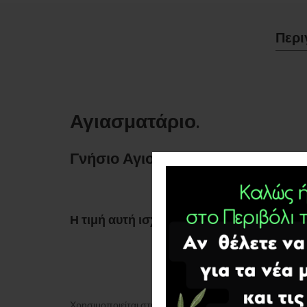
Περι
Αγιασματάριο.
Γνήσιο Αγιορείτικο χειροποίητο 
Η τιμή αυτή ισχύει στο Άγιον Όρος.
Χρησιμοποιείται στην Αγία Τράπεζα,για τον αγιασμό ,για ε