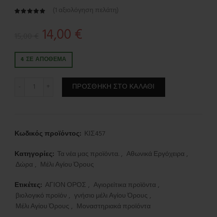
(
1
αξιολόγηση πελάτη)
Original
Η
14,00
€
15,00
€
price
τρέχουσα
4 ΣΕ ΑΠΌΘΕΜΑ
was:
τιμή
Αγιορείτικο μέλι κισσός – Αγνό μοναστηριακό προϊόν του Ά
ΠΡΟΣΘΉΚΗ ΣΤΟ ΚΑΛΆΘΙ
15,00 €.
είναι:
14,00 €.
Κωδικός προϊόντος:
ΚΙΣ457
Κατηγορίες:
Τα νέα μας προϊόντα.
,
Αθωνικά Εργόχειρα
,
Δώρα
,
Μέλι Αγίου Όρους
Ετικέτες:
ΑΓΙΟΝ ΟΡΟΣ
,
Αγιορείτικα προϊόντα
,
βιολογικό προϊόν
,
γνήσιο μέλι Αγίου Όρους
,
Μέλι Αγίου Όρους
,
Μοναστηριακά προϊόντα