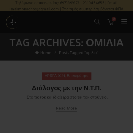
Τηλέφωνο επικοινωνίας: 6973899373 - 2310454655 | Email:
isaakmonachos@gmail.com | Στις τιμές συμπεριλαμβάνεται ΦΠΑ
0
TAG ARCHIVES: ΟΜΙΛΊΑ
Home
Posts Tagged "ομιλία"
,
ΑΡΘΡΑ 2024
Επικαιρότητα
Διάλογος με την Ν.Τ.Π.
Στο τικ τοκ και ιδιαίτερα στο τικ τοκ στούντιο...
Read More