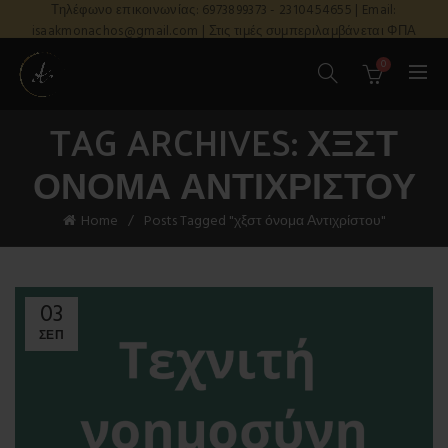
Τηλέφωνο επικοινωνίας: 6973899373 - 2310454655 | Email:
isaakmonachos@gmail.com | Στις τιμές συμπεριλαμβάνεται ΦΠΑ
0
TAG ARCHIVES: ΧΞΣΤ
ΌΝΟΜΑ ΑΝΤΙΧΡΊΣΤΟΥ
Home
Posts Tagged "χξστ όνομα Αντιχρίστου"
03
ΣΕΠ