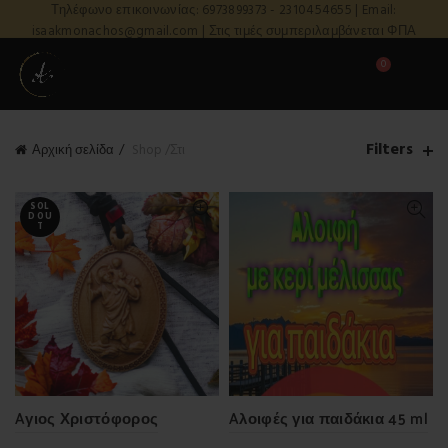
Τηλέφωνο επικοινωνίας: 6973899373 - 2310454655 | Email:
isaakmonachos@gmail.com | Στις τιμές συμπεριλαμβάνεται ΦΠΑ
0
Filters
Αρχική σελίδα
Shop /Στι
SOL
D OU
T
Aγιος Χριστόφορος
Aλοιφές για παιδάκια 45 ml