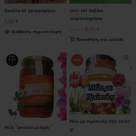
Kανέλα 65 γραμμαρίων
mini set λαβάνι
-κομποσχοίνια
5,50
€
Original
Η
16,00
€
20,00
€
Διαβάστε περισσότερα
price
τρέχουσα
Προσθήκη στο καλάθι
was:
τιμή
20,00 €.
είναι:
SOL
16,00 €.
SALE
D OU
T
Mέλι με πρόπολη 950-1000
Mέλι “φυσικό μείγμα.”
gr