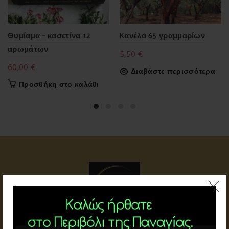
Θυμίαμα – κασετίνα 12
Kανέλα 65 γραμμαρίων
αρωμάτων
5,50
€
60,00
€
Διαβάστε περισσότερα
Προσθήκη στο καλάθι