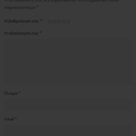
Η ηλ. διεύθυνση σας δεν δημοσιεύεται.
Τα υποχρεωτικά πεδία
*
σημειώνονται με
*
Η βαθμολογία σας
*
Η αξιολόγησή σας
*
Όνομα
*
Email