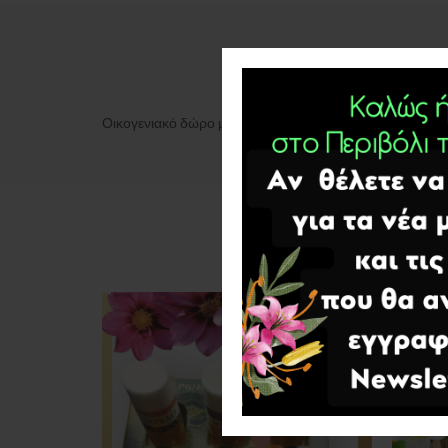
Οικογενιακό δώρο με έξη αρώματα,σε πολυτελή συσκευα