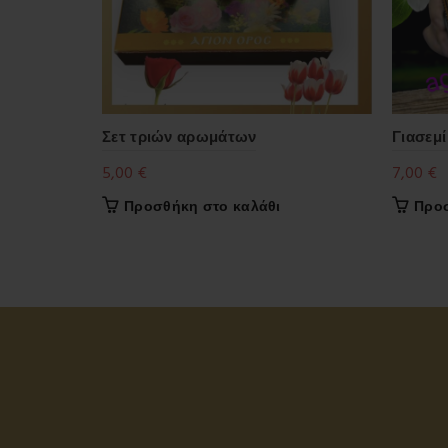
Σετ τριών αρωμάτων
Γιασεμί
5,00
€
7,00
€
Προσθήκη στο καλάθι
Προσ