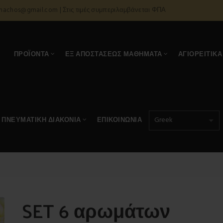
onachos@gmail.com | Στις τιμές συμπεριλαμβάνεται ΦΠΑ
Α
ΠΡΟΪΌΝΤΑ
ΕΞ ΑΠΟΣΤΆΣΕΩΣ ΜΑΘΉΜΑΤΑ
ΑΓΙΟΡΕΊΤΙΚΑ
ΠΝΕΥΜΑΤΙΚΉ ΔΙΑΚΟΝΊΑ
ΕΠΙΚΟΙΝΩΝΊΑ
SET 6 αρωμάτων