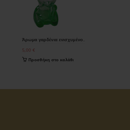
Άρωμα γαρδένια ενισχυμένο..
Άρωμα τρι
5,00
€
7,00
€
Προσθήκη στο καλάθι
Προσθήκ