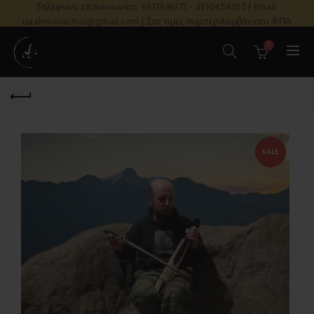
Τηλέφωνο επικοινωνίας: 6973899373 - 2310454655 | Email:
isaakmonachos@gmail.com | Στις τιμές συμπεριλαμβάνεται ΦΠΑ
0
SALE