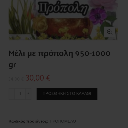
Mέλι με πρόπολη 950-1000
gr
Original
Η
30,00
€
34,00
€
price
τρέχουσα
Mέλι με πρόπολη 950-1000 gr ποσότητα
ΠΡΟΣΘΉΚΗ ΣΤΟ ΚΑΛΆΘΙ
was:
τιμή
34,00 €.
είναι:
Κωδικός προϊόντος:
ΠΡΟΠΟΜΕΛΟ