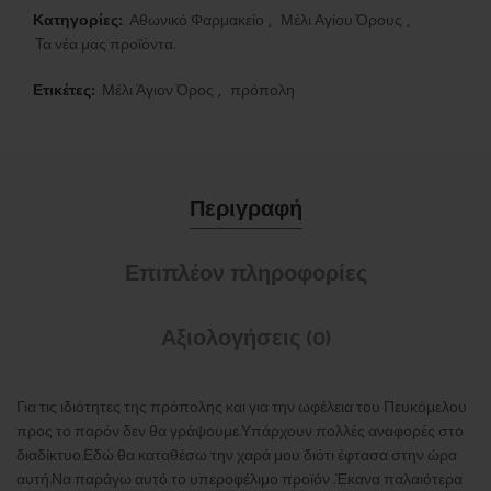
30,00 €.
Κατηγορίες:
Αθωνικό Φαρμακείο
,
Μέλι Αγίου Όρους
,
Τα νέα μας προϊόντα.
Ετικέτες:
Μέλι Άγιον Όρος
,
πρόπολη
Περιγραφή
Επιπλέον πληροφορίες
Αξιολογήσεις (0)
Για τις ιδιότητες της πρόπολης και για την ωφέλεια του Πευκόμελου
προς το παρόν δεν θα γράψουμε.Υπάρχουν πολλές αναφορές στο
διαδίκτυο.Εδώ θα καταθέσω την χαρά μου διότι έφτασα στην ώρα
αυτή.Να παράγω αυτό το υπεροφέλιμο προϊόν .Έκανα παλαιότερα