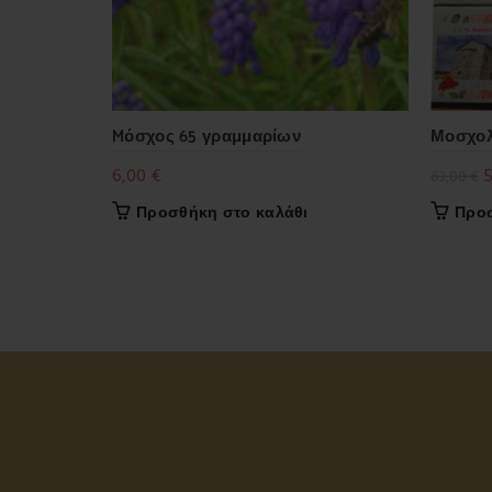
Mόσχος 65 γραμμαρίων
Μοσχολ
O
6,00
€
63,00
€
p
Προσθήκη στο καλάθι
Προσ
w
6