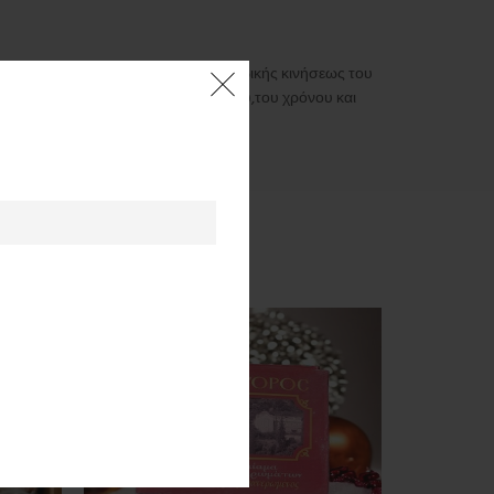
 τα πιστεύεις;Ο πιστός δια της ευλαβικής κινήσεως του
ί ,μολύνοντας την ιερότητα του χώρου,του χρόνου και