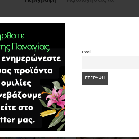
 τα σύμβολα του θυμιατού,λέγει προς τον κάθε πιστό.Εγώ τα πιστεύω,εσύ
ύει.Ο αιρετικός δεν θα σκύψει και επομένως εκείνη την στιγμή βλασφημε
Email
ΣΧΕΤΙΚΆ ΠΡΟΪΌΝΤΑ
SALE