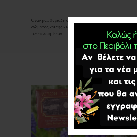
Όταν μας θυμιάζει ο ιερέας ο ίδιος προσκυνώντας νοερά
σώματος και της κεφαλής συμβολικά απαντά ότι τα πιστε
των τελουμένων.
SALE