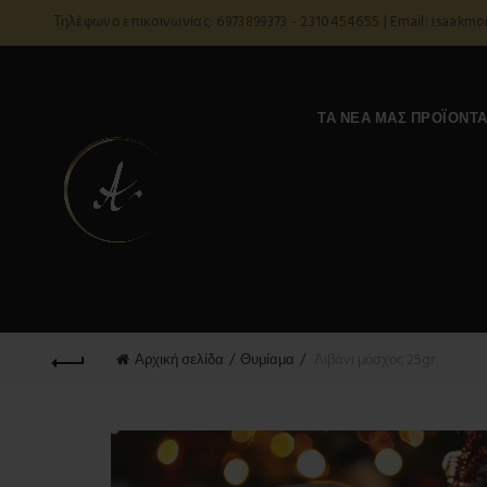
Τηλέφωνο επικοινωνίας: 6973899373 - 2310454655 | Email: isaakm
ΤΑ ΝΈΑ ΜΑΣ ΠΡΟΪΌΝΤ
Αρχική σελίδα
Θυμίαμα
Λιβάνι μόσχος 25gr