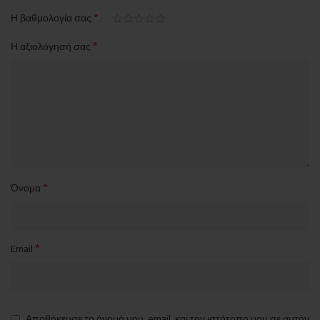
*
Η βαθμολογία σας
*
Η αξιολόγησή σας
*
Όνομα
*
Email
Αποθήκευσε το όνομά μου, email, και τον ιστότοπο μου σε αυτόν