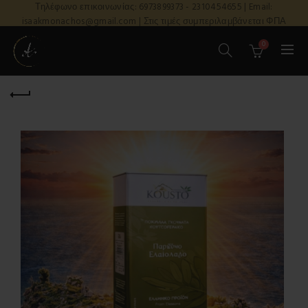
Τηλέφωνο επικοινωνίας: 6973899373 - 2310454655 | Email:
isaakmonachos@gmail.com | Στις τιμές συμπεριλαμβάνεται ΦΠΑ
0