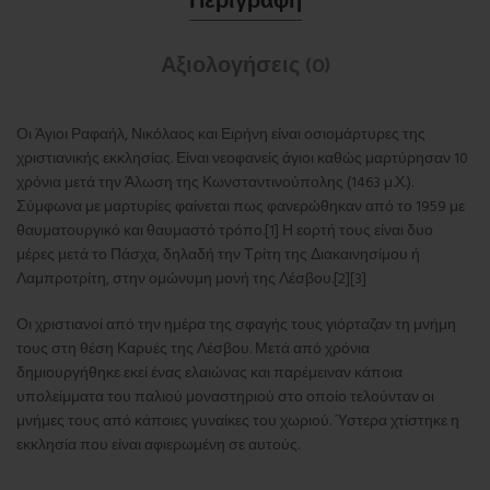
Αξιολογήσεις (0)
Οι Άγιοι Ραφαήλ, Νικόλαος και Ειρήνη είναι οσιομάρτυρες της
χριστιανικής εκκλησίας. Είναι νεοφανείς άγιοι καθώς μαρτύρησαν 10
χρόνια μετά την Άλωση της Κωνσταντινούπολης (1463 μ.Χ.).
Σύμφωνα με μαρτυρίες φαίνεται πως φανερώθηκαν από το 1959 με
θαυματουργικό και θαυμαστό τρόπο.[1] Η εορτή τους είναι δυο
μέρες μετά το Πάσχα, δηλαδή την Τρίτη της Διακαινησίμου ή
Λαμπροτρίτη, στην ομώνυμη μονή της Λέσβου.[2][3]
Οι χριστιανοί από την ημέρα της σφαγής τους γιόρταζαν τη μνήμη
τους στη θέση Καρυές της Λέσβου. Μετά από χρόνια
δημιουργήθηκε εκεί ένας ελαιώνας και παρέμειναν κάποια
υπολείμματα του παλιού μοναστηριού στο οποίο τελούνταν οι
μνήμες τους από κάποιες γυναίκες του χωριού. Ύστερα χτίστηκε η
εκκλησία που είναι αφιερωμένη σε αυτούς.