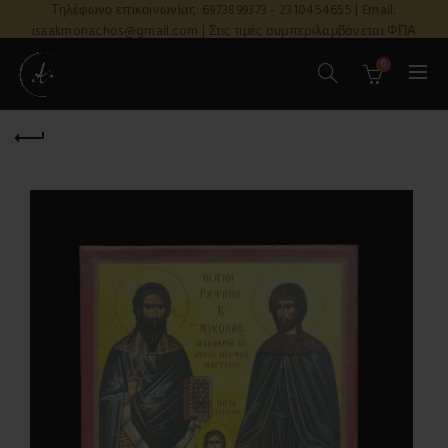
Τηλέφωνο επικοινωνίας: 6973899373 - 2310454655 | Email:
isaakmonachos@gmail.com | Στις τιμές συμπεριλαμβάνεται ΦΠΑ
0