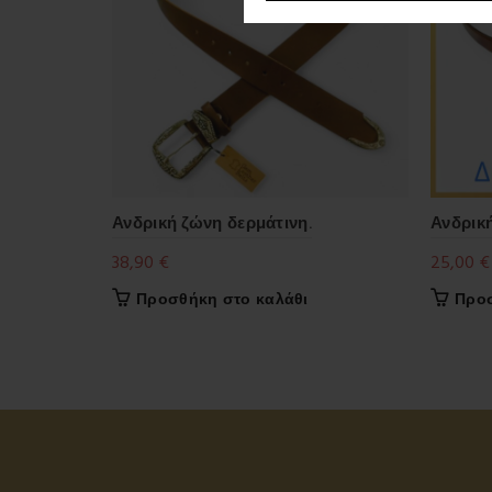
Ανδρική ζώνη δερμάτινη.
Ανδρικ
38,90
€
25,00
€
Προσθήκη στο καλάθι
Προσ