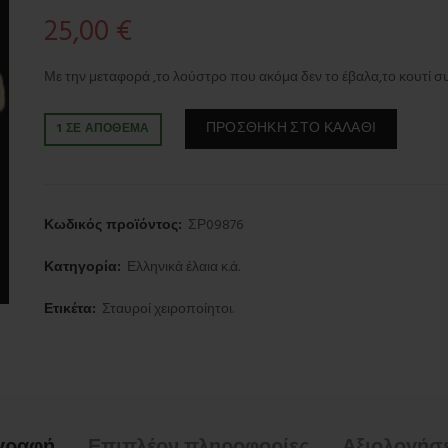
25,00
€
Με την μεταφορά ,το λούστρο που ακόμα δεν το έβαλα,το κουτί συ
ΠΡΟΣΘΉΚΗ ΣΤΟ ΚΑΛΆΘΙ
1 ΣΕ ΑΠΌΘΕΜΑ
Κωδικός προϊόντος:
ΣΡ09876
Κατηγορία:
Ελληνικά έλαια κ.ά.
Ετικέτα:
Σταυροί χειροποίητοι.
γραφή
Επιπλέον πληροφορίες
Αξιολογήσε