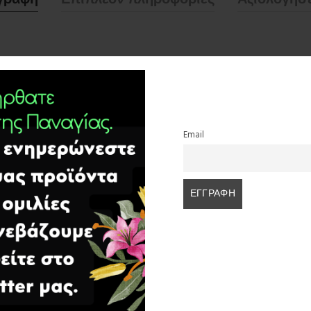
η του Χριστού,με ζωστικό ,αλλά όχι μαύρο όπως των μοναχών και με μαλι
κά.Τον έβλεπα αρκετές μέρες στο Άγιον Όρος.
Email
ΣΧΕΤΙΚΆ ΠΡΟΪΌΝΤΑ
SALE