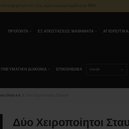
onachos@gmail.com | Στις τιμές συμπεριλαμβάνεται ΦΠΑ
Α
ΠΡΟΪΌΝΤΑ
ΕΞ ΑΠΟΣΤΆΣΕΩΣ ΜΑΘΉΜΑΤΑ
ΑΓΙΟΡΕΊΤΙΚΑ
ΠΝΕΥΜΑΤΙΚΉ ΔΙΑΚΟΝΊΑ
ΕΠΙΚΟΙΝΩΝΊΑ
κά έλαια κ.ά.
Δύο Χειροποίητοι Σταυροί.
Δύο Χειροποίητοι Σταυ