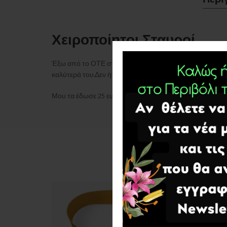
Χειροποίητοι Σταυροί.
Έξω από το ΟΤΕ στις Καρυές ένας νεαρός με την εμφάνισ
καλύτερά του.Δεν ήταν Έλληνας,αλλά μιλούσε τα Ελληνι
Μου τα έδωσε 25 ευρώ και τα δύο.