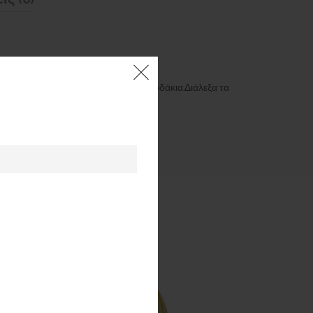
ά και λίγη γενειάδα,σκάλιζε Σταυρουδάκια.Διάλεξα τα