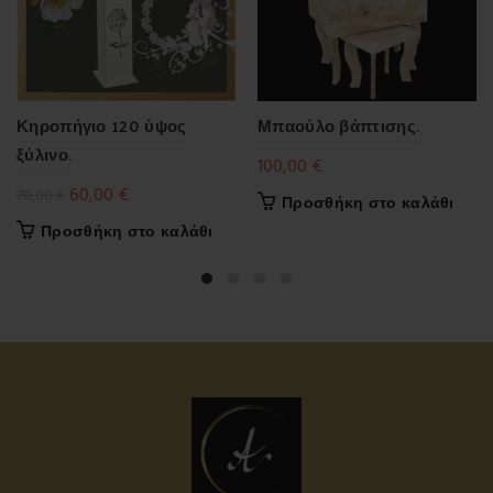
Κηροπήγιο 120 ύψος
Μπαούλο βάπτισης.
ξύλινο.
100,00
€
Original
Η
60,00
€
70,00
€
Προσθήκη στο καλάθι
price
τρέχουσα
Προσθήκη στο καλάθι
was:
τιμή
70,00 €.
είναι:
60,00 €.