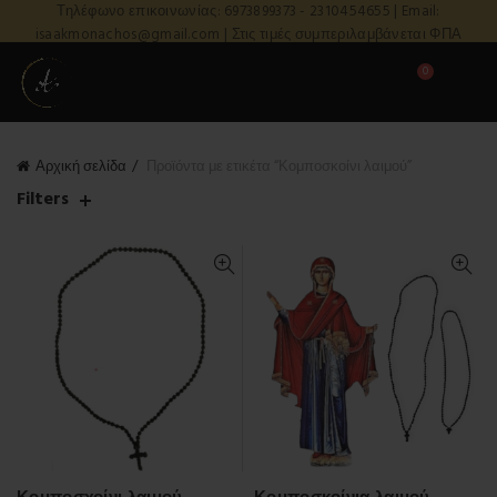
Τηλέφωνο επικοινωνίας: 6973899373 - 2310454655 | Email:
isaakmonachos@gmail.com | Στις τιμές συμπεριλαμβάνεται ΦΠΑ
0
Αρχική σελίδα
Προϊόντα με ετικέτα “Κομποσκοίνι λαιμού”
Filters
Κομποσχοίνι λαιμού
Κομποσκοίνια λαιμού.