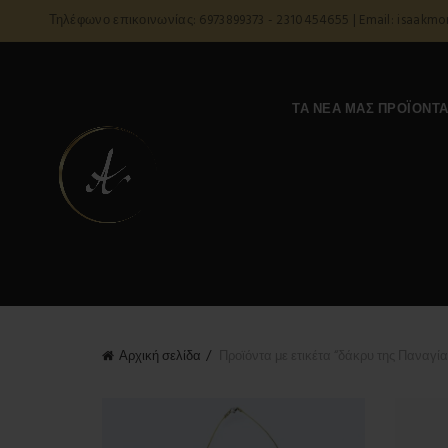
Τηλέφωνο επικοινωνίας: 6973899373 - 2310454655 | Email: isaakm
ΤΑ ΝΈΑ ΜΑΣ ΠΡΟΪΌΝΤ
Αρχική σελίδα
Προϊόντα με ετικέτα “δάκρυ της Παναγία