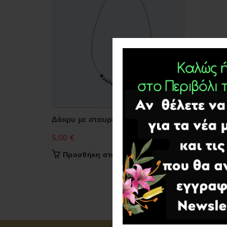
Δάκρυ με σταυρό χειροποίητο.
Δάκρυ 
Σταυρό
5,00
€
120,00
Προσθήκη στο καλάθι
Προ