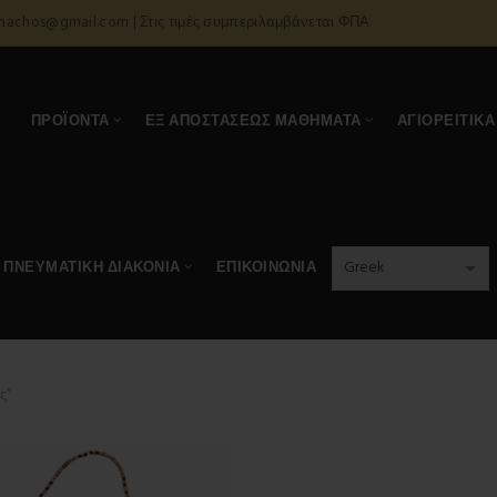
onachos@gmail.com | Στις τιμές συμπεριλαμβάνεται ΦΠΑ
Α
ΠΡΟΪΌΝΤΑ
ΕΞ ΑΠΟΣΤΆΣΕΩΣ ΜΑΘΉΜΑΤΑ
ΑΓΙΟΡΕΊΤΙΚΑ
ΠΝΕΥΜΑΤΙΚΉ ΔΙΑΚΟΝΊΑ
ΕΠΙΚΟΙΝΩΝΊΑ
ς”