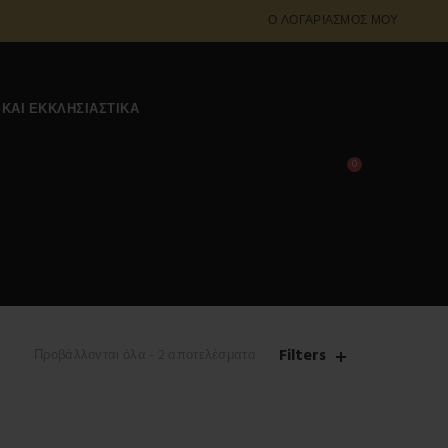
Ο ΛΟΓΑΡΙΑΣΜΌΣ ΜΟΥ
 ΚΑΙ ΕΚΚΛΗΣΙΑΣΤΙΚΆ
0
0,00
€
Filters
Προβάλλονται όλα - 2 αποτελέσματα