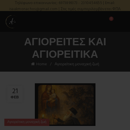
Τηλέφωνο επικοινωνίας: 6973899373 - 2310454655 | Email:
isaakmonachos@gmail.com | Στις τιμές συμπεριλαμβάνεται ΦΠΑ
0
ΑΓΙΟΡΕΊΤΕΣ ΚΑΙ
ΑΓΙΟΡΕΊΤΙΚΑ
Home
Αγιορείτικη μοναχική ζωή
21
ΦΕΒ
Αγιορείτικη μοναχική ζωή