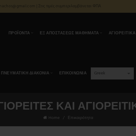
onachos@gmail.com | Στις τιμές συμπεριλαμβάνεται ΦΠΑ
Α
ΠΡΟΪΌΝΤΑ
ΕΞ ΑΠΟΣΤΆΣΕΩΣ ΜΑΘΉΜΑΤΑ
ΑΓΙΟΡΕΊΤΙΚΑ
ΠΝΕΥΜΑΤΙΚΉ ΔΙΑΚΟΝΊΑ
ΕΠΙΚΟΙΝΩΝΊΑ
ΓΙΟΡΕΊΤΕΣ ΚΑΙ ΑΓΙΟΡΕΊΤΙ
Home
Επικαιρότητα