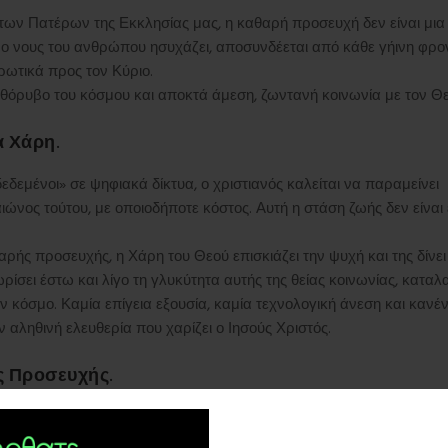
των Πατέρων της Εκκλησίας μας, η καθαρή προσευχή δεν είναι μια
ο νους του ανθρώπου ησυχάζει, αποσυνδέεται από κάθε γήινη φρον
ηρωτικά προς τον Κύριο.
ν θόρυβο του κόσμου και αποκτά άμεση, ζωντανή κοινωνία με τον Θε
α Χάρη.
εδεμένοι» σε ψηφιακά δίκτυα, ο χριστιανός καλείται να παραμείνει
ώνος τούτου, με οποιοδήποτε κόστος. Αυτή η στάση ζωής δεν είναι 
αρής προσευχής, η Χάρη του Θεού επισκιάζει την ψυχή και της δίνει
ίσει έστω και λίγο τη γλυκύτητα αυτής της θείας κοινωνίας, καταλ
ον κόσμο. Καμία επίγεια εξουσία, καμία τεχνολογική άνεση και κανέ
 αληθινή ελευθερία που χαρίζει ο Ιησούς Χριστός.
ς Προσευχής.
διατήρηση της καθαρότητας του νου, οι μοναχοί του Αγίου Όρους μ
θε κόμπος του, πλεγμένος με πίστη, νηστεία και προσευχή, βοηθά 