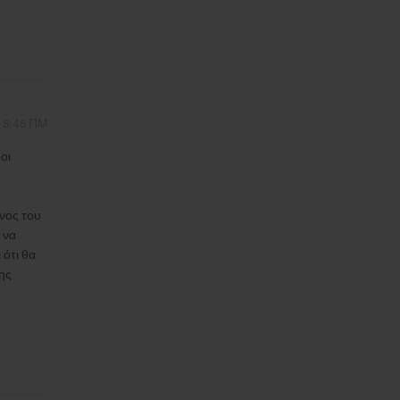
ς 8:46 ΠΜ
οι
νος του
 να
 ότι θα
ης