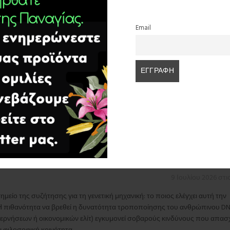
στέ, Ελέησόν Με»
.
απειλητικός, τόσο εμείς οφείλουμε να επιστρέφουμε στην απλότητα
Email
μάνι μας. Είναι η ασπίδα που κρατά την ψυχή μας ζωντανή, ελεύθε
on-3/
ΠΡΟΣΕΥΧΉ ΩΣ ΑΣΠΊΔΑ ΤΗΣ ΨΥΧΉΣ ΣΤΗ
ΎΒΡΕΩΣ.
”
9 Ιουλίου 2026 στι
σημείο της συζήτησης για τη γενετική μηχανική: το ποιος ελέγχει αυτή την
ό.Η πιθανότητα να βρεθεί η δυνατότητα τροποποίησης του ανθρώπινου D
κυβερνήσεων ή οικονομικών ελίτ) εγκυμονεί σοβαρούς κινδύνους που απα