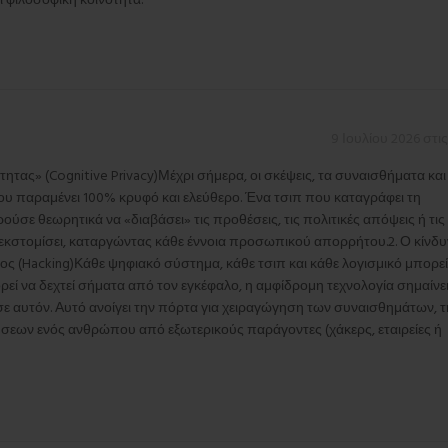
 φιλοσοφική κοινότητα.
9 Ιουλίου 2026 στι
ητας» (Cognitive Privacy)Μέχρι σήμερα, οι σκέψεις, τα συναισθήματα και 
που παραμένει 100% κρυφό και ελεύθερο. Ένα τσιπ που καταγράφει τη
σε θεωρητικά να «διαβάσει» τις προθέσεις, τις πολιτικές απόψεις ή τις
 εκστομίσει, καταργώντας κάθε έννοια προσωπικού απορρήτου.2. Ο κίνδυ
ς (Hacking)Κάθε ψηφιακό σύστημα, κάθε τσιπ και κάθε λογισμικό μπορεί
εί να δεχτεί σήματα από τον εγκέφαλο, η αμφίδρομη τεχνολογία σημαίνει
σε αυτόν. Αυτό ανοίγει την πόρτα για χειραγώγηση των συναισθημάτων, τ
σεων ενός ανθρώπου από εξωτερικούς παράγοντες (χάκερς, εταιρείες ή