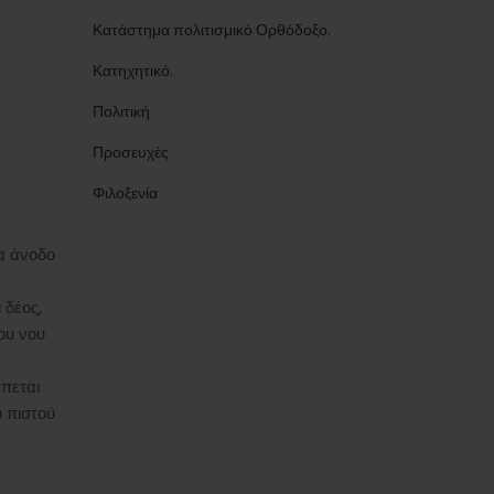
Κατάστημα πολιτισμικό Ορθόδοξο.
Κατηχητικό.
Πολιτική
Προσευχές
Φιλοξενία
α άνοδο
 δέος,
ου νου
έπεται
υ πιστού