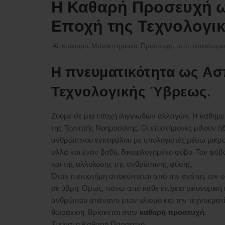
Η Καθαρή Προσευχή ω
Εποχή της Τεχνολογι
ΑΙ
,
επίκαιρα
,
Μοναστηριακά
,
Προσευχή
,
τσιπ
,
φακελωμα
Η πνευματικότητα ως Ασ
Τεχνολογικής Ύβρεως.
Ζούμε σε μια εποχή ιλιγγιωδών αλλαγών. Η καθημε
της Τεχνητής Νοημοσύνης. Οι επιστήμονες μιλούν ήδ
ανθρώπινου εγκεφάλου με υπολογιστές μέσω μικροτσ
αλλά και έναν βαθύ, δικαιολογημένο φόβο. Τον φόβ
και της αλλοίωσης της ανθρώπινης φύσης.
Όταν η επιστήμη αποκόπτεται από την αγάπη, τον σ
σε ύβρη. Όμως, πάνω από κάθε επίγεια οικονομική ή
ανθρώπου απέναντι στον υλισμό και την τεχνοκρατί
θωράκιση. Βρίσκεται στην
καθαρή προσευχή
.
Τι είναι η Καθαρή Προσευχή;