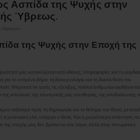
ς Ασπίδα της Ψυχής στην
κής Ύβρεως.
,
Χάραγμα
πίδα της Ψυχής στην Εποχή της
ρινότητά μας κατακλύζεται από οθόνες, πληροφορίες και τη ραγδαί
η για το επόμενο βήμα: τη βιοτεχνολογία και τη διασύνδεση του
ίπ. Μπροστά σε αυτές τις εξελίξεις, πολλοί άνθρωποι αισθάνονται
ο της απώλειας της εσωτερικής μας ελευθερίας, της υποδούλωσης τ
εμνό σεβασμό προς τη δημιουργία και το θέλημα του Θεού, μετατρ
 τεχνολογική ελίτ, υπάρχει ο Θεός. Και η μεγαλύτερη απάντηση το
α της εποχής μας δεν βρίσκεται στα λόγια, αλλά στην πνευματική