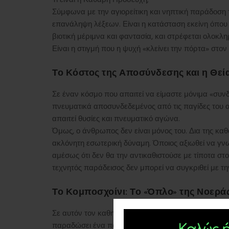
Σύμφωνα με την αγιορείτικη και νηπτική παράδοση 
επανάληψη λέξεων. Είναι η κατάσταση εκείνη όπου 
βιοτική μέριμνα και φαντασία, και στρέφεται ολοκλ
Είναι η στιγμή που η ψυχή «κλείνει την πόρτα» στο
Το Κόστος της Αποσύνδεσης και η Θεί
Σε έναν κόσμο που απαιτεί να είμαστε μόνιμα «συνδ
πνευματικά αποσυνδεδεμένος από τις παγίδες του αι
απαιτεί θυσίες και πνευματικό αγώνα.
Όμως, ο άνθρωπος δεν είναι μόνος του. Δια της καθ
ακλόνητη εσωτερική δύναμη. Όποιος αξιωθεί να γνωρ
αμέσως ότι δεν θα την αντικαθιστούσε με τίποτα στ
τεχνητός παράδεισος δεν μπορεί να συγκριθεί με την
Το Κομποσχοίνι: Το «Όπλο» της Νοερά
Σε αυτόν τον καθημερινό πνευματικό πόλεμο για τη 
παραδώσει ένα πανίσχυρο όπλο: το κομποσχοίνι. Κά