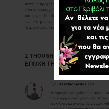
πιστό να προφέρει αδιαλείπτως το
«Κύριε Ιησού Χρι
Όσο ο κόσμος γύρω μας γίνεται πιο περίπλοκος και 
πίστης μας. Η καθαρή προσευχή είναι το ασφαλές λι
ενωμένη με την πηγή της Ζωής, τον Θεό.
https://agioritika.com/product/koboskoini-100-kob
2 THOUGHTS ON “
Η ΚΑΘΑΡΉ 
ΕΠΟΧΉ ΤΗΣ ΤΕΧΝΟΛΟΓΙΚΉΣ 
isaakmonachos
λέει:
Ο/Η
Η ανησυχία μας αγγίζει το πιο κρίσιμο 
πανίσχυρη τεχνολογία και με τι σκοπ
χέρια λίγων και ισχυρών (εταιρειών, 