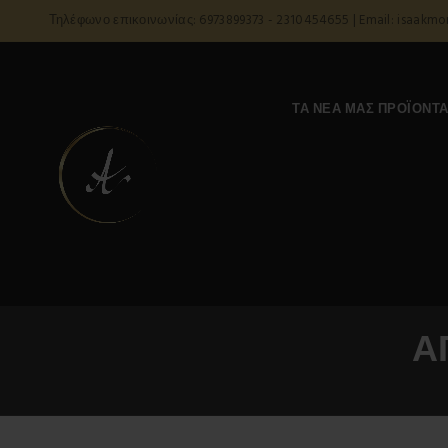
Τηλέφωνο επικοινωνίας: 6973899373 - 2310454655 | Email: isaakm
ΤΑ ΝΈΑ ΜΑΣ ΠΡΟΪΌΝΤ
Α