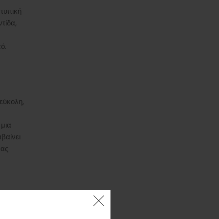
 τυπική
τίδα,
ό.
εύκολη,
 μια
αβαίνει
νας
ας έχουν
τον