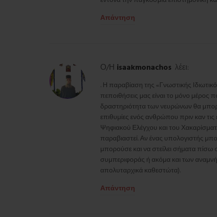
έντονα την παγκόσμια επιστημονική και
Απάντηση
isaakmonachos
λέει:
Ο/Η
. Η παραβίαση της «Γνωστικής Ιδιωτικότ
πεποιθήσεις μας είναι το μόνο μέρος 
δραστηριότητα των νευρώνων θα μπορού
επιθυμίες ενός ανθρώπου πριν καν τις
Ψηφιακού Ελέγχου και του Χακαρίσματο
παραβιαστεί. Αν ένας υπολογιστής μπορ
μπορούσε και να στείλει σήματα πίσω 
συμπεριφοράς ή ακόμα και των αναμνή
απολυταρχικά καθεστώτα).
Απάντηση