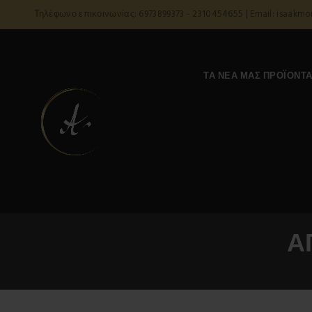
Τηλέφωνο επικοινωνίας: 6973899373 - 2310454655 | Email: isaakm
ΤΑ ΝΈΑ ΜΑΣ ΠΡΟΪΌΝΤ
Α