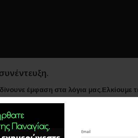
συνέντευξη.
ς δίνουνε έμφαση στα λόγια μας.Ελκίουμε 
την εξέλιξη της τεχνολογίας.Εμείς προσπαθούμε ν
εού και για την ψυχική μας ωφέλεια.Τα μηνύματα τ
οηθήσουν.
Email