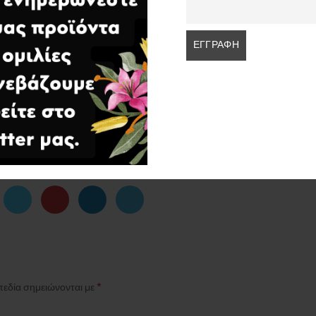
νουμε αξιόλογοι δημιουργοί.Οι ερωτοαπαντήσεις εδώ λ
 ερωτήσεις που θα ακούσετε στο βίντεο τις ακούμε με άλλ
ερινή μας ζωή η κατάκριση δεν απουσιάζει ποτέ.Τι πρέπ
ι μοναχός και φυσικά δεν έχουν σχέση οι απαντήσεις μ
άτη από λάθη και πρέπει να τα συμμαζέψουμε.
://proiontaagionoros.blogspot.com/&ved=2ahUKEwiwhpbo__aHA
*
πεδία σημειώνονται με