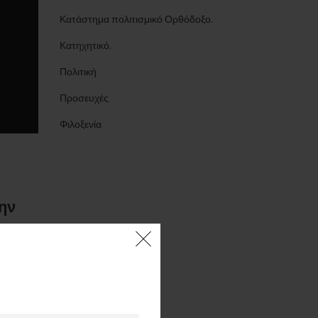
Κατάστημα πολιτισμικό Ορθόδοξο.
Κατηχητικό.
Πολιτική
Προσευχές
Φιλοξενία
την
α την
ου