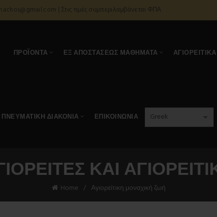
onachos@gmail.com | Στις τιμές συμπεριλαμβάνεται ΦΠΑ
Α
ΠΡΟΪΌΝΤΑ
ΕΞ ΑΠΟΣΤΆΣΕΩΣ ΜΑΘΉΜΑΤΑ
ΑΓΙΟΡΕΊΤΙΚΑ
ΠΝΕΥΜΑΤΙΚΉ ΔΙΑΚΟΝΊΑ
ΕΠΙΚΟΙΝΩΝΊΑ
ΓΙΟΡΕΊΤΕΣ ΚΑΙ ΑΓΙΟΡΕΊΤΙ
Home
Αγιορείτικη μοναχική ζωή