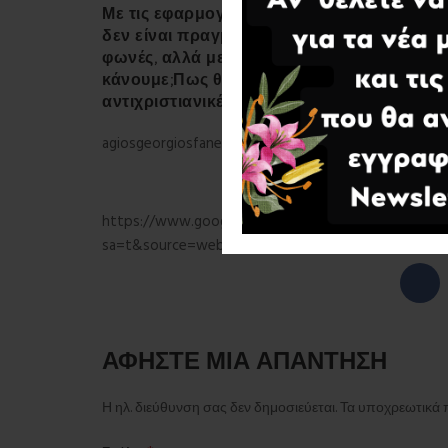
Με τις εφαρμογές σήμερα μπορούμε να γί
δεν είναι πραγματικές ,αλλά εικονικές.Τις
φωνές, αλλά με δικά μου λόγια.Στην καθημ
κάνουμε;Πως θα την αντιμετωπίσουμε; Είμα
αντιχριστιανικές απόψεις.Η ζωή είναι γεμ
agiosgeorgiosfaneromenos.com
https://www.google.com/url?
sa=t&source=web&rct=j&opi=89978449&url=http
ΑΦΉΣΤΕ ΜΙΑ ΑΠΆΝΤΗΣΗ
Η ηλ. διεύθυνση σας δεν δημοσιεύεται.
Τα υποχρεωτικά 