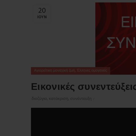
20
ΙΟΎΝ
,
Αγιορείτικη μοναχική ζωή
Έλληνες ομογενείς
Εικονικές συνεντεύξεις
διοζύγιο
,
κατάκριση
,
συνέντευξη