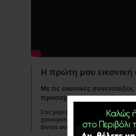
Η πρώτη μου εικονική 
Με τις εικονικές συνεντεύξει
προσοχή του ακροατή.
Στις μέρες μας δεν προλαβαίνουμε 
χρησιμοποιούμε για την δόξα του Θ
βίντεο αυτού πιστεύω ότι θα σας β