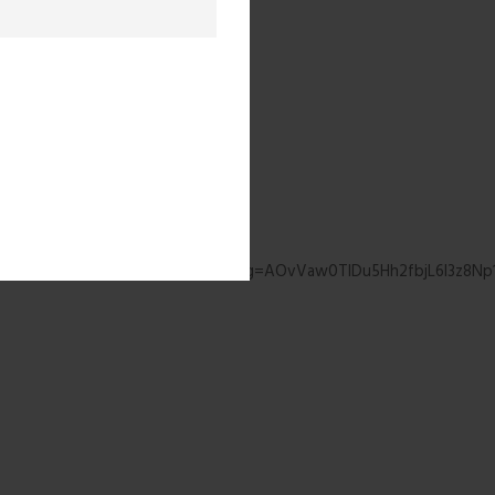
οιπόν
ες
ει να
ου με
xVJ0gIHHRDqA3oQFnoECBUQAQ&usg=AOvVaw0TlDu5Hh2fbjL6I3z8Np