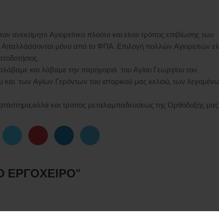
 τον ανεκτίμητο Αγιορείτικο πλούτο και είναι τρόπος επιβίωσης των
αι Απαλλάσσονται μόνο από το ΦΠΑ. Επιλογή πολλών Αγιορειτών εί
τοδοτήσεις.
αλάβαμε και λάβαμε την παρηγοριά του Αγίου Γεωργίου του
 και των Αγίων Γερόντων του ιστορικού μας κελιού, των λεγομέν
κό κατάστημα,αλλά και τρόπος μεταλαμπαδεύσεως της Ορθόδοξης μας
Ο ΕΡΓΌΧΕΙΡΟ
”
24 Ιανουαρίου 2024 στι