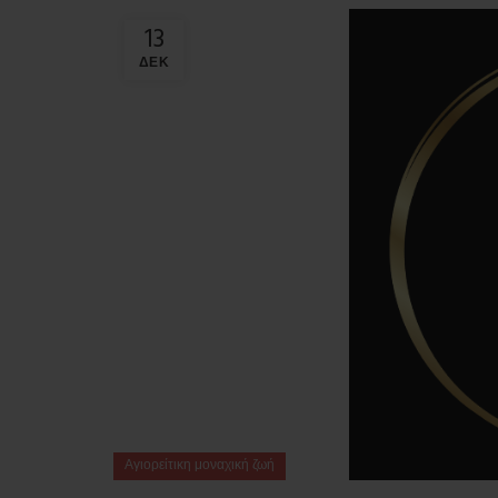
13
ΔΕΚ
Αγιορείτικη μοναχική ζωή