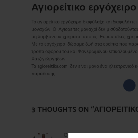
Αγιορείτικο εργόχειρο
Το αγιορείτικο εργόχειρα διαφύλαξε και διαφυλάττει
μοναχών. Οι Αγιορείτες μοναχοί δεν μισθοδοτούντ
μη λαμβάνουν χρήματα από τις Ευρωπαϊκές χρημα
Με το εργόχειρο δώσαμε ζωή στα ερείπια που παρ
τροπαιοφόρου του και Φανερωμένου επικαλουμένου
Χατζιγιώργηδων.
Τα agioreitika.com δεν είναι μόνο ένα ηλεκτρονι
παράδοσης
3 THOUGHTS ON “
ΑΓΙΟΡΕΊΤΙΚ
isaakmonachos
λέει:
Ο/Η