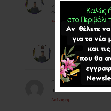
Μπορούμε κι εδώ να γράφουμε τα σχόλι
ερώτησή σας πολιτισμένα ,για να μη β
Απάντηση
isaakmonachos
λέει:
Ο/Η
Απάντηση
Παν. Σ
λέει:
Ο/Η
Η κατασκευή του είναι η συνεισφορά 
Απάντηση