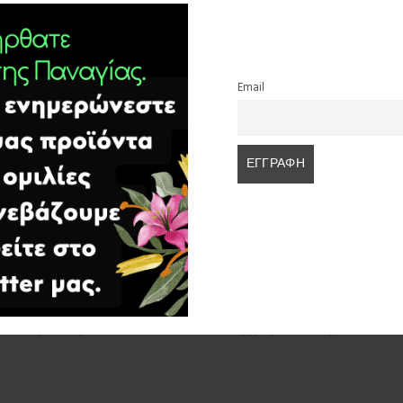
ά μας.. Παρακαλούμε να εκφράζετε την γνώμη σας ή να διατυπώνετε την
ρεθούμε στην δύσκολη θέση της διαγραφής..
Email
24 Ιανουαρίου 2024 στι
17 Ιουνίου 2024 στις
των ασκητών πέραν του εκπαιδευτικού και συγγραφικού πονηματός