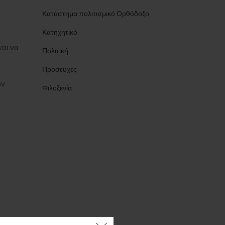
Κατάστημα πολιτισμικό Ορθόδοξο.
Κατηχητικό.
ναι να
Πολιτική
Προσευχές
ων
Φιλοξενία
ς 2:54 ΜΜ