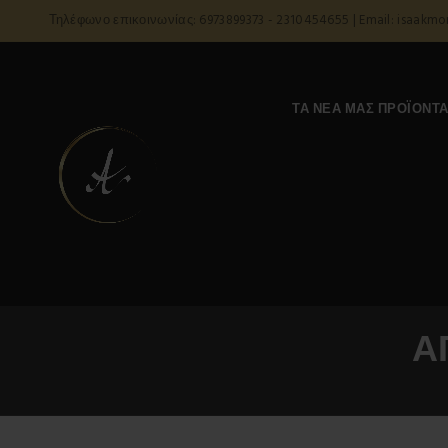
Τηλέφωνο επικοινωνίας: 6973899373 - 2310454655 | Email: isaakm
ΤΑ ΝΈΑ ΜΑΣ ΠΡΟΪΌΝΤ
Α