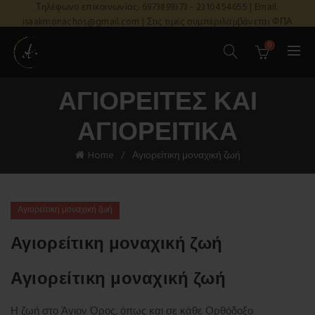
Τηλέφωνο επικοινωνίας: 6973899373 - 2310454655 | Email:
isaakmonachos@gmail.com | Στις τιμές συμπεριλαμβάνεται ΦΠΑ
0
ΑΓΙΟΡΕΊΤΕΣ ΚΑΙ
ΑΓΙΟΡΕΊΤΙΚΑ
Home
Αγιορείτικη μοναχική ζωή
Αγιορείτικη μοναχική ζωή
Αγιορείτικη μοναχική ζωή
Αγιορείτικη μοναχική ζωή
Η ζωή στο Άγιον Όρος, όπως και σε κάθε Ορθόδοξο