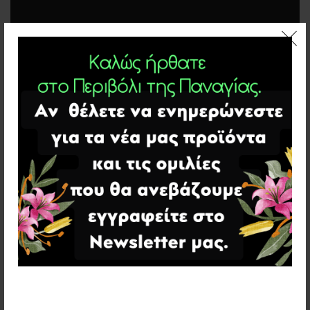
ONE THOUGHT ON “
ΑΓΙΟΡΕΊΤΙΚΗ
ΜΟΝΑΧΙΚΉ ΖΩΉ
”