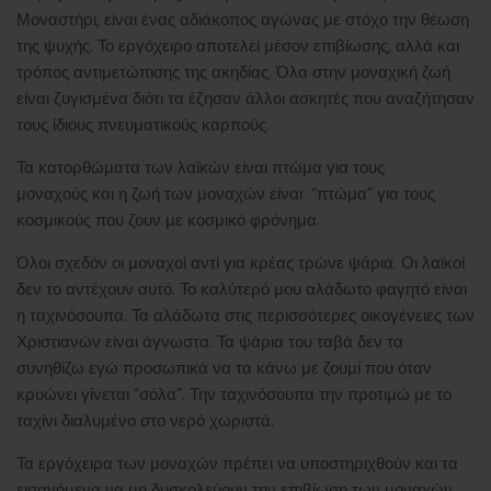
Μοναστήρι, είναι ένας αδιάκοπος αγώνας με στόχο την θέωση
της ψυχής. Το εργόχειρο αποτελεί μέσον επιβίωσης, αλλά και
τρόπος αντιμετώπισης της ακηδίας. Όλα στην μοναχική ζωή
είναι ζυγισμένα διότι τα έζησαν άλλοι ασκητές που αναζήτησαν
τους ίδιους πνευματικούς καρπούς.
Τα κατορθώματα των λαϊκών είναι πτώμα για τους
μοναχούς και η ζωή των μοναχών είναι “πτώμα” για τους
κοσμικούς που ζουν με κοσμικό φρόνημα.
Όλοι σχεδόν οι μοναχοί αντί για κρέας τρώνε ψάρια. Οι λαϊκοί
δεν το αντέχουν αυτό. Το καλύτερό μου αλάδωτο φαγητό είναι
η ταχινόσουπα. Τα αλάδωτα στις περισσότερες οικογένειες των
Χριστιανών είναι άγνωστα. Τα ψάρια του ταβά δεν τα
συνηθίζω εγώ προσωπικά να τα κάνω με ζουμί που όταν
κρυώνει γίνεται “σόλα”. Την ταχινόσουπα την προτιμώ με το
ταχίνι διαλυμένο στο νερό χωριστά.
Τα εργόχειρα των μοναχών πρέπει να υποστηριχθούν και τα