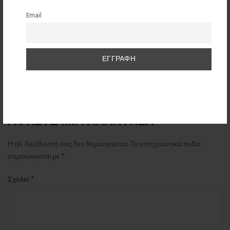
Παν. Σ
λέει:
Ο/Η
Email
17 Ιουνίου 2024 στις 12:04 ΜΜ
Πάντα επικοδομοιτικό
Απάντηση
ΑΦΉΣΤΕ ΜΙΑ ΑΠΆΝΤΗΣΗ
Η ηλ. διεύθυνση σας δεν δημοσιεύεται.
Τα υποχρεωτικά πεδία
*
σημειώνονται με
*
Σχόλιο