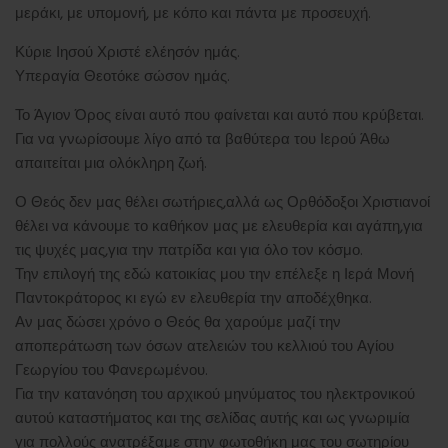
μεράκι, με υπομονή, με κόπο και πάντα με προσευχή.
Κύριε Ιησού Χριστέ ελέησόν ημάς.
Υπεραγία Θεοτόκε σώσον ημάς.
Το Άγιον Όρος είναι αυτό που φαίνεται και αυτό που κρύβεται.
Για να γνωρίσουμε λίγο από τα βαθύτερα του Ιερού Άθω
απαιτείται μια ολόκληρη ζωή.
Ο Θεός δεν μας θέλει σωτήριες,αλλά ως Ορθόδοξοι Χριστιανοί
θέλει να κάνουμε το καθήκον μας με ελευθερία και αγάπη,για
τις ψυχές μας,για την πατρίδα και για όλο τον κόσμο.
Την επιλογή της εδώ κατοικίας μου την επέλεξε η Ιερά Μονή
Παντοκράτορος κι εγώ εν ελευθερία την αποδέχθηκα.
Αν μας δώσει χρόνο ο Θεός θα χαρούμε μαζί την
αποπεράτωση των όσων ατελειών του κελλιού του Αγίου
Γεωργίου του Φανερωμένου.
Για την κατανόηση του αρχικού μηνύματος του ηλεκτρονικού
αυτού καταστήματος και της σελίδας αυτής και ως γνωριμία
για πολλούς ανατρέξαμε στην φωτοθήκη μας του σωτηρίου