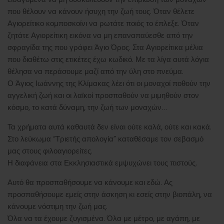
εισαγόμενα να μη δυσκολεύουν την επιβίωση των μοναχών
που θέλουν να κάνουν ήσυχη την ζωή τους. Όταν θέλετε
Αγιορείτικο κομποσκοίνι να ρωτάτε ποιός το έπλεξε. Όταν
ζητάτε Αγιορείτικη εικόνα να μη επαναπαύεσθε από την
σφραγίδα της που γράφει Άγιο Όρος. Στα Αγιορείτικα μέλια
που διαθέτω στις ετικέτες έχω κωδικό. Με τα λίγα αυτά λόγια
θέλησα να περάσουμε μαζί από την ύλη στο πνεύμα.
Ο Άγιος Ιωάννης της Κλίμακας λέει ότι οι μοναχοί ποθούν την
αγγελική ζωή και οι λαϊκοί προσπαθούν να μιμηθούν στον
κόσμο, το κατά δύναμη, την ζωή των μοναχών…
Τα χρήματα αυτά καθαυτά δεν είναι ούτε καλά, ούτε και κακά.
Στο λεύκωμα “Τριετής απολογία” καταθέσαμε τον σεβασμό
μας στους φιλοαγιορείτες.
Η διαφάνεια στα Εκκλησιαστικά εμψυχώνει τους πιστούς.
Αυτό θα προσπαθήσουμε να κάνουμε και εδώ. Ας
προσπαθήσουμε εμείς στην άσκηση κι εσείς στην βιοπάλη, να
κάνουμε νόστιμη την ζωή μας.
Όλα να τα έχουμε ζυγισμένα. Όλα με μέτρο, με αγάπη, με