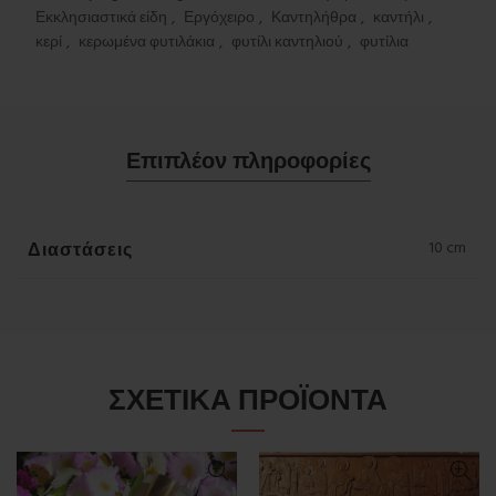
Εκκλησιαστικά είδη
,
Εργόχειρο
,
Καντηλήθρα
,
καντήλι
,
κερί
,
κερωμένα φυτιλάκια
,
φυτίλι καντηλιού
,
φυτίλια
Επιπλέον πληροφορίες
Διαστάσεις
10 cm
ΣΧΕΤΙΚΆ ΠΡΟΪΌΝΤΑ