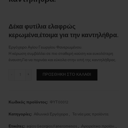
Δέκα φυτίλια ελαφρώς
κερωμένα,έτοιμα για την καντηλήθρα.
Εργόχειρο Αγίου Γεωργίου Φανερωμένου.
Η κέρωση συμβάλλει σε πιο σταθερή καύση και ευκολότερη
έναυση.Για να περνάει και εύκολα στην οπή της καντηλήθρας.
Φυτίλι για την καντηλήθρα. ποσότητα
ΠΡΟΣΘΉΚΗ ΣΤΟ ΚΑΛΆΘΙ
Κωδικός προϊόντος:
ΦΥΤ00012
Κατηγορίες:
Αθωνικά Εργόχειρα
,
Τα νέα μας προϊόντα.
Ετικέτες:
agios Georgios Faneromenos
,
Αγιορείτικο προϊόν.
,