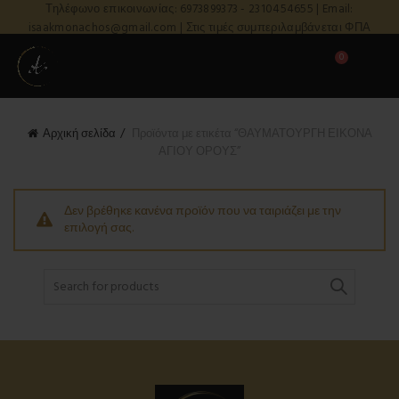
Τηλέφωνο επικοινωνίας: 6973899373 - 2310454655 | Email:
isaakmonachos@gmail.com | Στις τιμές συμπεριλαμβάνεται ΦΠΑ
0
Αρχική σελίδα
Προϊόντα με ετικέτα “ΘΑΥΜΑΤΟΥΡΓΗ ΕΙΚΟΝΑ
ΑΓΙΟΥ ΟΡΟΥΣ”
Δεν βρέθηκε κανένα προϊόν που να ταιριάζει με την
επιλογή σας.
Search
for: