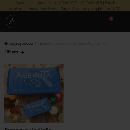
Τηλέφωνο επικοινωνίας: 6973899373 - 2310454655 | Email:
isaakmonachos@gmail.com | Στις τιμές συμπεριλαμβάνεται ΦΠΑ
0
Αρχική σελίδα
Προϊόντα με ετικέτα “σαπούνι Αγιορείτικο”
Filters
Σαπούνι με ελαιόλαδο